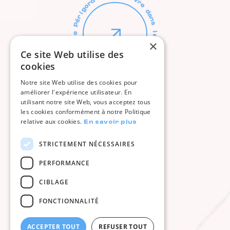
×
Ce site Web utilise des
cookies
Notre site Web utilise des cookies pour
NOUS CONTACTER
améliorer l'expérience utilisateur. En
utilisant notre site Web, vous acceptez tous
05 53 31 90 20
les cookies conformément à notre Politique
05 53 31 90 20
relative aux cookies.
En savoir plus
accueil.ccspn@sarlat.fr
accueil.ccspn@sarlat.fr
STRICTEMENT NÉCESSAIRES
cc-sarlatperigordnoir.fr
cc-sarlatperigordnoir.fr
PERFORMANCE
CIBLAGE
DROITS & CRÉDITS
FONCTIONNALITÉ
Politique de confidentialité
Politique de confidentialité
Mentions légales
ACCEPTER TOUT
REFUSER TOUT