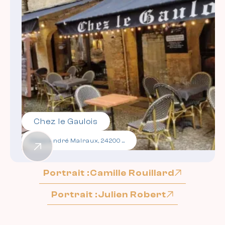
Chez le Gaulois
Place André Malraux, 24200 Sarlat-la-Canéda
Portrait :
Camille Rouillard
Portrait :
Julien Robert