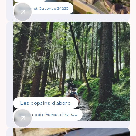
Beynac-et-Cazenac 24220
Les copains d'abord
369 route des Barbals, 24200 Sarlat-la-Canéda