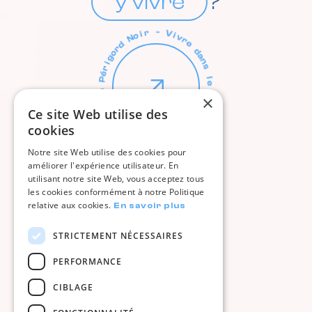
y vivre
?
×
Ce site Web utilise des
cookies
Notre site Web utilise des cookies pour
NOUS CONTACTER
améliorer l'expérience utilisateur. En
utilisant notre site Web, vous acceptez tous
05 53 31 90 20
05 53 31 90 20
les cookies conformément à notre Politique
relative aux cookies.
En savoir plus
accueil.ccspn@sarlat.fr
accueil.ccspn@sarlat.fr
STRICTEMENT NÉCESSAIRES
cc-sarlatperigordnoir.fr
cc-sarlatperigordnoir.fr
PERFORMANCE
CIBLAGE
DROITS & CRÉDITS